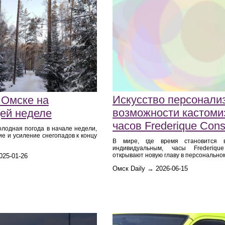
Искусство персонали
 Омске на
возможности кастоми
ей неделе
часов Frederique Cons
олодная погода в начале недели,
е и усиление снегопадов к концу
В мире, где время становится 
индивидуальным, часы Frederique
открывают новую главу в персональном
025-01-26
Омск Daily → 2026-06-15