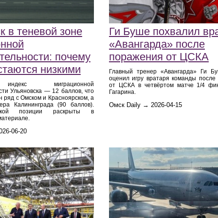
к в теневой зоне
Ги Буше похвалил вр
онной
«Авангарда» после
тельности: почему
поражения от ЦСКА
таются низкими
Главный тренер «Авангарда» Ги Б
оценил игру вратаря команды после
индекс миграционной
от ЦСКА в четвёртом матче 1/4 фи
сти Ульяновска — 12 баллов, что
Гагарина.
ин ряд с Омском и Красноярском, а
ера Калининграда (90 баллов).
Омск Daily → 2026-04-15
зкой позиции раскрыты в
материале.
026-06-20