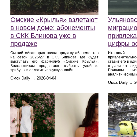
Омские «Крылья» взлетают
Ульяновс
в новом доме: абонементы
миграци
в СКК Блинова уже в
привлека
продаже
цифры ос
Омский «Авангард» начал продажу абонементов
Итоговый 
на сезон 2026/27 в СКК Блинова, где будет
привлекательно
выступать его фарм-клуб «Омские Крылья».
ставит его в од
Болельщикам предлагают выбрать удобные
в дали от лид
трибуны и оплатить покупку онлайн.
Причины ни
аналитическом 
Омск Daily → 2026-04-04
Омск Daily → 2