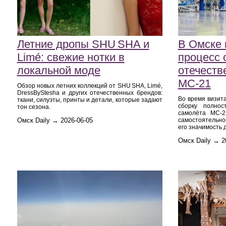
Летние дропы SHU SHA и
В Омске 
Limé: свежие нотки в
процесс 
локальной моде
отечеств
МС‑21
Обзор новых летних коллекций от SHU SHA, Limé,
DressByStesha и других отечественных брендов:
Во время визит
ткани, силуэты, принты и детали, которые задают
сборку полнос
тон сезона.
самолёта МС‑2
Омск Daily → 2026-06-05
самостоятельно
его значимость 
Омск Daily → 2