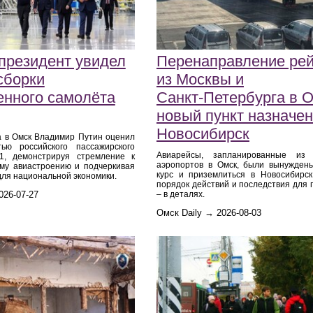
президент увидел
Перенаправление ре
сборки
из Москвы и
енного самолёта
Санкт‑Петербурга в О
новый пункт назначен
Новосибирск
а в Омск Владимир Путин оценил
тью российского пассажирского
Авиарейсы, запланированные из 
1, демонстрируя стремление к
аэропортов в Омск, были вынужден
му авиастроению и подчеркивая
курс и приземлиться в Новосибирск
для национальной экономики.
порядок действий и последствия для
026-07-27
– в деталях.
Омск Daily → 2026-08-03