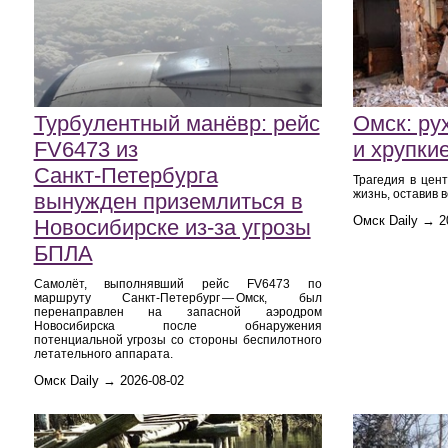
Турбулентный манёвр: рейс
Омск: ру
FV6473 из
и хрупки
Санкт‑Петербурга
Трагедия в цен
жизнь, оставив 
вынужден приземлиться в
Омск Daily → 2
Новосибирске из‑за угрозы
БПЛА
Самолёт, выполнявший рейс FV6473 по
маршруту Санкт‑Петербург — Омск, был
перенаправлен на запасной аэродром
Новосибирска после обнаружения
потенциальной угрозы со стороны беспилотного
летательного аппарата.
Омск Daily → 2026-08-02