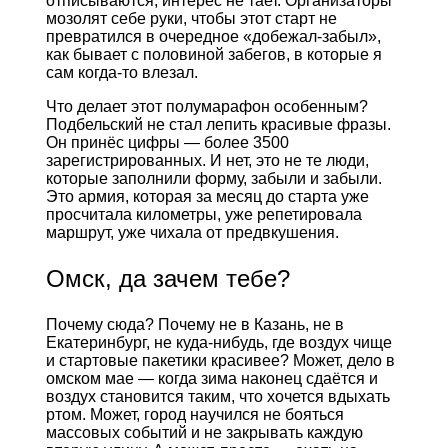
отписываются, интерес не тает. Организаторы
мозолят себе руки, чтобы этот старт не
превратился в очередное «добежал-забыл»,
как бывает с половиной забегов, в которые я
сам когда-то влезал.
Что делает этот полумарафон особенным?
Подбельский не стал лепить красивые фразы.
Он принёс цифры — более 3500
зарегистрированных. И нет, это не те люди,
которые заполнили форму, забыли и забыли.
Это армия, которая за месяц до старта уже
просчитала километры, уже репетировала
маршрут, уже чихала от предвкушения.
Омск, да зачем тебе?
Почему сюда? Почему не в Казань, не в
Екатеринбург, не куда-нибудь, где воздух чище
и стартовые пакетики красивее? Может, дело в
омском мае — когда зима наконец сдаётся и
воздух становится таким, что хочется вдыхать
ртом. Может, город научился не бояться
массовых событий и не закрывать каждую