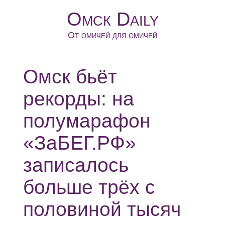
Омск Daily
От омичей для омичей
Омск бьёт
рекорды: на
полумарафон
«ЗаБЕГ.РФ»
записалось
больше трёх с
половиной тысяч