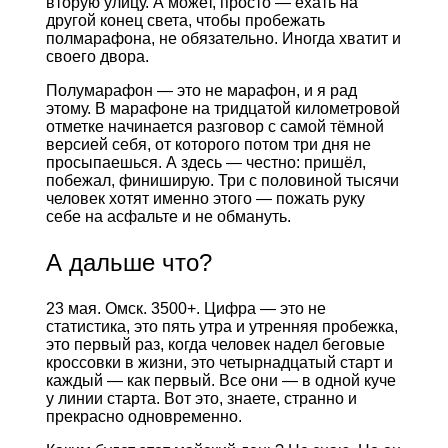
вторую улицу. А может, просто — ехать на
другой конец света, чтобы пробежать
полмарафона, не обязательно. Иногда хватит и
своего двора.
Полумарафон — это не марафон, и я рад
этому. В марафоне на тридцатой километровой
отметке начинается разговор с самой тёмной
версией себя, от которого потом три дня не
просыпаешься. А здесь — честно: пришёл,
побежал, финиширую. Три с половиной тысячи
человек хотят именно этого — пожать руку
себе на асфальте и не обмануть.
А дальше что?
23 мая. Омск. 3500+. Цифра — это не
статистика, это пять утра и утренняя пробежка,
это первый раз, когда человек надел беговые
кроссовки в жизни, это четырнадцатый старт и
каждый — как первый. Все они — в одной куче
у линии старта. Вот это, знаете, странно и
прекрасно одновременно.