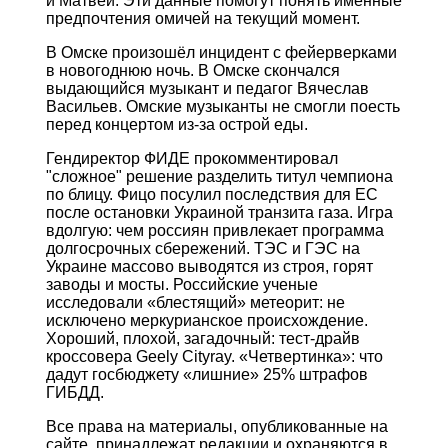
и Матвей. Эти данные помогут понять именные
предпочтения омичей на текущий момент.
В Омске произошёл инцидент с фейерверками
в новогоднюю ночь. В Омске скончался
выдающийся музыкант и педагог Вячеслав
Васильев. Омские музыканты не смогли поесть
перед концертом из-за острой еды.
Гендиректор ФИДЕ прокомментировал
"сложное" решение разделить титул чемпиона
по блицу. Фицо посулил последствия для ЕС
после остановки Украиной транзита газа. Игра
вдолгую: чем россиян привлекает программа
долгосрочных сбережений. ТЭС и ГЭС на
Украине массово выводятся из строя, горят
заводы и мосты. Российские ученые
исследовали «блестящий» метеорит: не
исключено меркурианское происхождение.
Хороший, плохой, загадочный: тест-драйв
кроссовера Geely Cityray. «Четвертинка»: что
дадут госбюджету «лишние» 25% штрафов
ГИБДД.
Все права на материалы, опубликованные на
сайте, принадлежат редакции и охраняются в